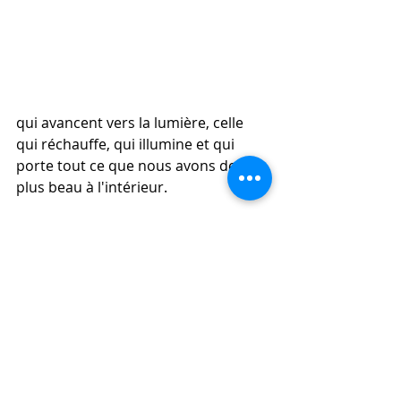
qui avancent vers la lumière, celle 
qui réchauffe, qui illumine et qui 
porte tout ce que nous avons de 
plus beau à l'intérieur.
Allez, 
ciao
 et à très bientôt!
Sincèrement,
Claudine
Commencer
Votre communauté