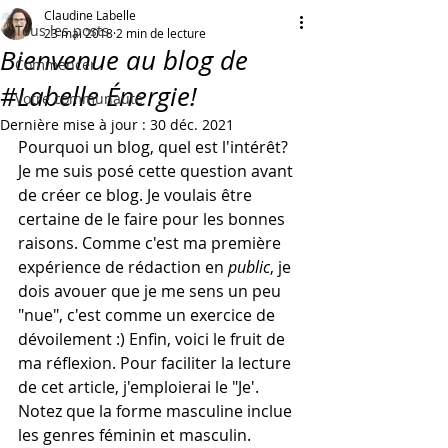
Claudine Labelle
Tous les posts
23 mai 2018
2 min de lecture
Bienvenue au blog de
Commencer
#Labelle Énergie!
Votre communauté
Dernière mise à jour :
30 déc. 2021
Pourquoi un blog, quel est l'intérêt? 
Je me suis posé cette question avant 
de créer ce blog. Je voulais être 
certaine de le faire pour les bonnes 
raisons. Comme c'est ma première 
expérience de rédaction en 
public
, je 
dois avouer que je me sens un peu 
"nue", c'est comme un exercice de 
dévoilement :) Enfin, voici le fruit de 
ma réflexion. Pour faciliter la lecture 
de cet article, j'emploierai le "Je'. 
Notez que la forme masculine inclue 
les genres féminin et masculin.